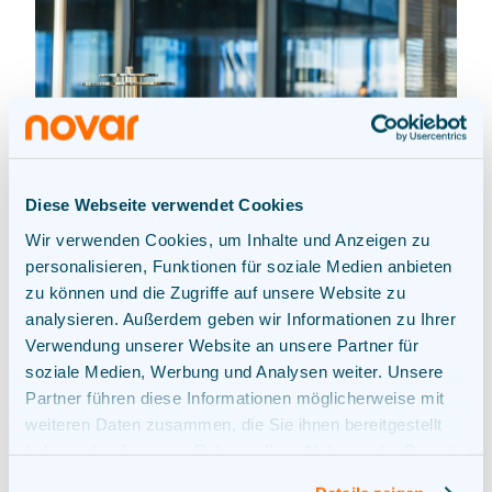
Diese Webseite verwendet Cookies
Wir verwenden Cookies, um Inhalte und Anzeigen zu
personalisieren, Funktionen für soziale Medien anbieten
zu können und die Zugriffe auf unsere Website zu
Berlin
analysieren. Außerdem geben wir Informationen zu Ihrer
Verwendung unserer Website an unsere Partner für
soziale Medien, Werbung und Analysen weiter. Unsere
Besuchsadresse
Partner führen diese Informationen möglicherweise mit
weiteren Daten zusammen, die Sie ihnen bereitgestellt
Europaplatz 2, 10557 Berlin
haben oder die sie im Rahmen Ihrer Nutzung der Dienste
gesammelt haben.
Auf der Karte anzeigen