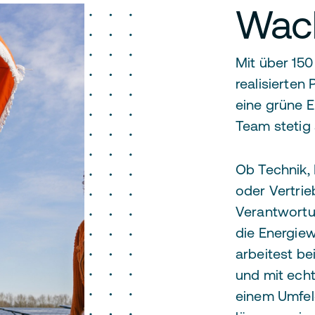
Wach
Mit über 15
realisierten
eine grüne 
Team stetig 
Ob Technik,
oder Vertrie
Verantwortu
die Energie
arbeitest be
und mit ech
einem Umfeld