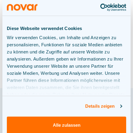
die Fläche geht vollständig in unseren Besitz
über. Die Übergabe wird notariell begleitet
und rechtssicher abgewickelt. Der größte
Vorteil: Sie erhalten den gesamten Kaufpreis
Diese Webseite verwendet Cookies
auf einmal – ohne langfristige Bindung.
Wir verwenden Cookies, um Inhalte und Anzeigen zu
personalisieren, Funktionen für soziale Medien anbieten
zu können und die Zugriffe auf unsere Website zu
analysieren. Außerdem geben wir Informationen zu Ihrer
Verwendung unserer Website an unsere Partner für
soziale Medien, Werbung und Analysen weiter. Unsere
Partner führen diese Informationen möglicherweise mit
weiteren Daten zusammen, die Sie ihnen bereitgestellt
haben oder die sie im Rahmen Ihrer Nutzung der Dienste
gesammelt haben.
Details zeigen
UNSER PROZESS
Alle zulassen
So einfach läuft die