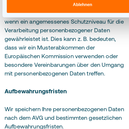
Daten an Parteien außerhalb des EWR
Ablehnen
weiterzugeben, werden wir dies nur tun,
wenn ein angemessenes Schutzniveau für die
Verarbeitung personenbezogener Daten
gewährleistet ist. Dies kann z. B. bedeuten,
dass wir ein Musterabkommen der
Europäischen Kommission verwenden oder
besondere Vereinbarungen über den Umgang
mit personenbezogenen Daten treffen.
Aufbewahrungsfristen
Wir speichern Ihre personenbezogenen Daten
nach dem AVG und bestimmten gesetzlichen
Aufbewahrungsfristen.