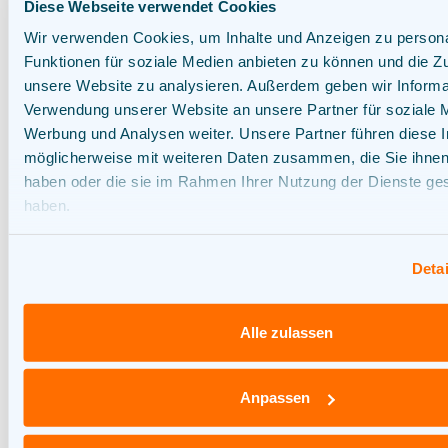
Diese Webseite verwendet Cookies
Wenn der Dritte, an den Ihre Daten
Wir verwenden Cookies, um Inhalte und Anzeigen zu persona
Funktionen für soziale Medien anbieten zu können und die Zug
weitergegeben werden, als
unsere Website zu analysieren. Außerdem geben wir Informat
Auftragsverarbeiter im Sinne des AVG gilt,
Verwendung unserer Website an unsere Partner für soziale 
schließen wir mit diesem Dritten einen
Werbung und Analysen weiter. Unsere Partner führen diese 
Auftragsverarbeitungsvertrag ab.
möglicherweise mit weiteren Daten zusammen, die Sie ihnen 
haben oder die sie im Rahmen Ihrer Nutzung der Dienste g
haben.
Übermittlung von personenbezogenen
Daten außerhalb der Europäischen Union
Detai
Grundsätzlich geben wir keine
Alle zulassen
personenbezogenen Daten an Parteien
außerhalb des Europäischen
Anpassen
Wirtschaftsraums („EWR“) weiter. Sollten wir
jedoch beschließen, Ihre personenbezogenen