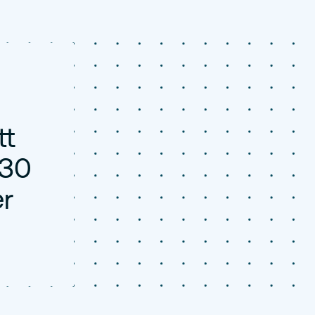
tt
030
r