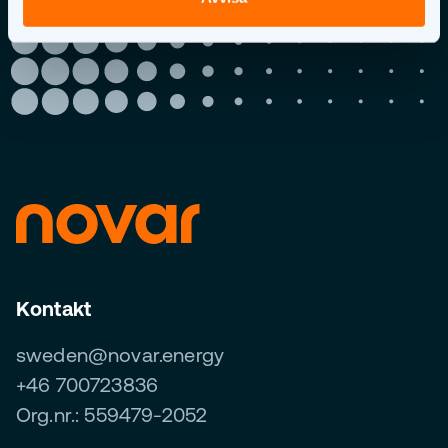
Kontakt
sweden@novar.energy
+46 700723836
Org.nr.: 559479-2052