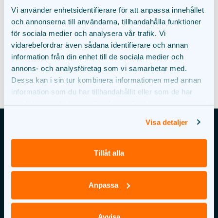
Mårten Krakowgatan 2
Vi använder enhetsidentifierare för att anpassa innehållet
411 04 Göteborg
och annonserna till användarna, tillhandahålla funktioner
för sociala medier och analysera vår trafik. Vi
Se på karta
vidarebefordrar även sådana identifierare och annan
information från din enhet till de sociala medier och
annons- och analysföretag som vi samarbetar med.
Dessa kan i sin tur kombinera informationen med annan
information som du har tillhandahållit eller som de har
samlat in när du har använt deras tjänster.
Visa detaljer
Tillåt alla
Anpassa
Avvisa