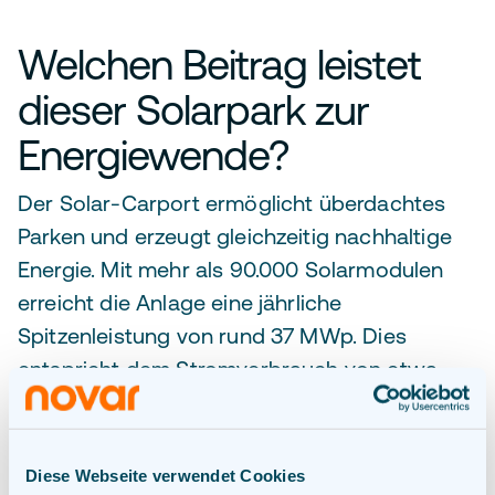
Welchen Beitrag leistet
dieser Solarpark zur
Energiewende?
Der Solar-Carport ermöglicht überdachtes
Parken und erzeugt gleichzeitig nachhaltige
Energie. Mit mehr als 90.000 Solarmodulen
erreicht die Anlage eine jährliche
Spitzenleistung von rund 37 MWp. Dies
entspricht dem Stromverbrauch von etwa
10.000 Haushalten pro Jahr oder der
Energieversorgung von rund 100
Festivalwochenenden.
Diese Webseite verwendet Cookies