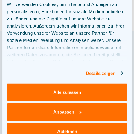
Wir verwenden Cookies, um Inhalte und Anzeigen zu
personalisieren, Funktionen für soziale Medien anbieten
zu können und die Zugriffe auf unsere Website zu
analysieren. Außerdem geben wir Informationen zu Ihrer
Verwendung unserer Website an unsere Partner für
soziale Medien, Werbung und Analysen weiter. Unsere
Partner führen diese Informationen möglicherweise mit
DAS PROJEKT
weiteren Daten zusammen, die Sie ihnen bereitgestellt
haben oder die sie im Rahmen Ihrer Nutzung der Dienste
gesammelt haben.
Wo stehen wir jetzt?
Details zeigen
Alle zulassen
Anpassen
Projektierung
1
Ablehnen