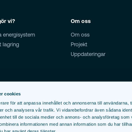
ör vi?
Om oss
a energisystem
Om oss
 lagring
Projekt
Uppdateringar
r cookies
rare för att anpassa innehållet och annonserna till användarna, t
er och analysera vår trafik. Vi vidarebefordrar även sådana ident
 enhet till de sociala medier och annons- och analysföretag som
Novar Group labels:
ombinera informationen med annan information som du har tillhand
u har använt deras tjänster.