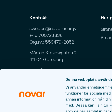
Kontakt
Hur g
sweden@novar.energy
Grön
+46 700723836
Smart
Org.nr.: 559479-2052
Mårten Krakowgatan 2
411 04 Göteborg
Alla våra kontor
Denna webbplats använde
Vi använder enhetsidentifie
funktioner för sociala medi
annan information från din
Följ oss
med. Dessa kan i sin tur k
som de har samlat in när d