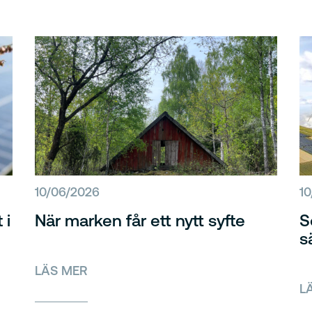
10/06/2026
1
 i
När marken får ett nytt syfte
S
s
LÄS MER
L