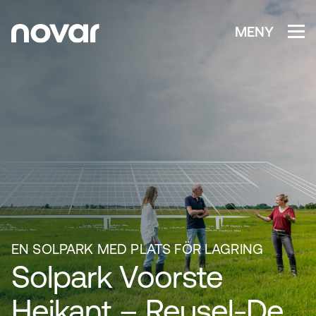
MENY
EN SOLPARK MED PLATS FÖR LAGRING
Solpark Voorste
Heikant – Reusel-De