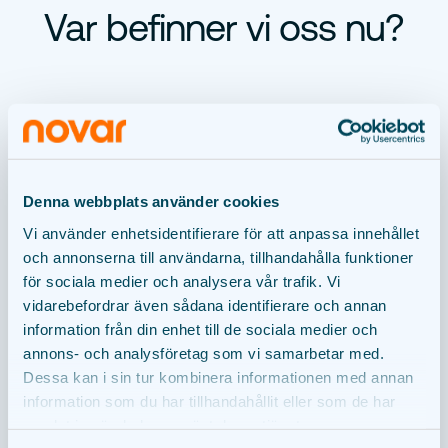
Var befinner vi oss nu?
Design
1
Denna webbplats använder cookies
Vi använder enhetsidentifierare för att anpassa innehållet
Tillstånd
2
och annonserna till användarna, tillhandahålla funktioner
för sociala medier och analysera vår trafik. Vi
vidarebefordrar även sådana identifierare och annan
Finansiering
information från din enhet till de sociala medier och
3
annons- och analysföretag som vi samarbetar med.
Dessa kan i sin tur kombinera informationen med annan
information som du har tillhandahållit eller som de har
Byggnation
4
samlat in när du har använt deras tjänster.