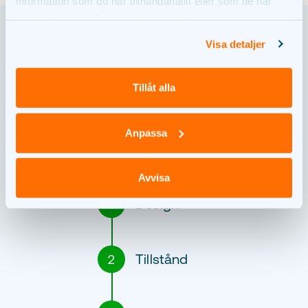
information som du har tillhandahållit eller som de har
samlat in när du har använt deras tjänster.
Visa detaljer
VÅR PROCESS
Tillåt alla
Var befinner vi oss nu?
Anpassa
Avvisa
Design
1
Tillstånd
2