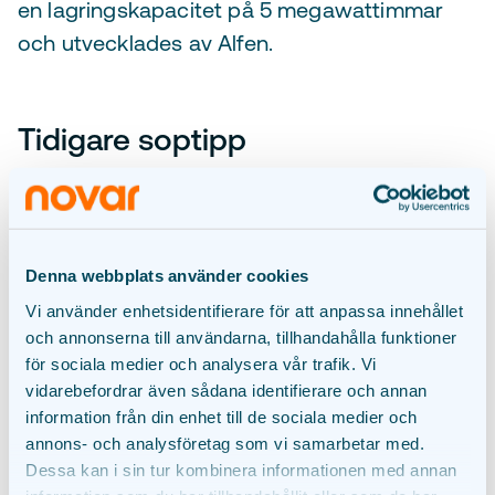
en lagringskapacitet på 5 megawattimmar
och utvecklades av Alfen.
Tidigare soptipp
Bontepolder är en före detta soptipp: något
helt annat än ett grönt energisystem. Genom
att bygga en solpark på denna annars
Denna webbplats använder cookies
oanvändbara mark i kombination med ett
batteri kommer både kommunen Terneuzen
Vi använder enhetsidentifierare för att anpassa innehållet
och annonserna till användarna, tillhandahålla funktioner
och provinsen Zeeland mycket närmare sina
för sociala medier och analysera vår trafik. Vi
klimatmål.
vidarebefordrar även sådana identifierare och annan
information från din enhet till de sociala medier och
annons- och analysföretag som vi samarbetar med.
Dessa kan i sin tur kombinera informationen med annan