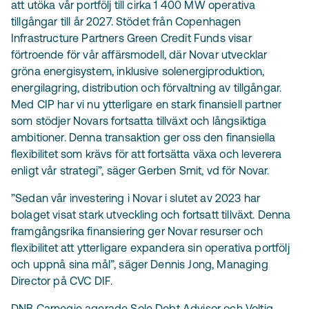
att utöka vår portfölj till cirka 1 400 MW operativa
tillgångar till år 2027. Stödet från Copenhagen
Infrastructure Partners Green Credit Funds visar
förtroende för vår affärsmodell, där Novar utvecklar
gröna energisystem, inklusive solenergiproduktion,
energilagring, distribution och förvaltning av tillgångar.
Med CIP har vi nu ytterligare en stark finansiell partner
som stödjer Novars fortsatta tillväxt och långsiktiga
ambitioner. Denna transaktion ger oss den finansiella
flexibilitet som krävs för att fortsätta växa och leverera
enligt vår strategi”, säger Gerben Smit, vd för Novar.
”Sedan vår investering i Novar i slutet av 2023 har
bolaget visat stark utveckling och fortsatt tillväxt. Denna
framgångsrika finansiering ger Novar resurser och
flexibilitet att ytterligare expandera sin operativa portfölj
och uppnå sina mål”, säger Dennis Jong, Managing
Director på CVC DIF.
DNB Carnegie agerade Sole Debt Advisor och Voltiq