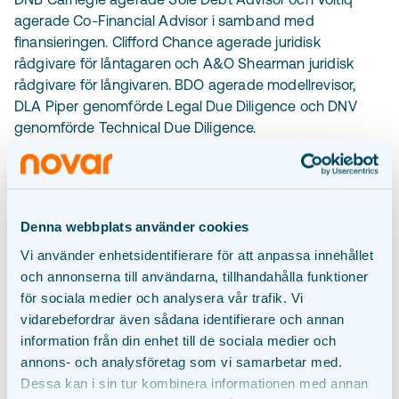
agerade Co-Financial Advisor i samband med
finansieringen. Clifford Chance agerade juridisk
rådgivare för låntagaren och A&O Shearman juridisk
rådgivare för långivaren. BDO agerade modellrevisor,
DLA Piper genomförde Legal Due Diligence och DNV
genomförde Technical Due Diligence.
Om Copenhagen Infrastructure
Partners
Denna webbplats använder cookies
Vi använder enhetsidentifierare för att anpassa innehållet
Copenhagen Infrastructure Partners P/S (CIP)
och annonserna till användarna, tillhandahålla funktioner
grundades 2012 och är en global fondförvaltare och
för sociala medier och analysera vår trafik. Vi
ledande investerare inom energiinfrastruktur. CIP skapar
vidarebefordrar även sådana identifierare och annan
värde genom att utveckla och bygga kritiska
information från din enhet till de sociala medier och
infrastrukturprojekt som formar energisystemet i
annons- och analysföretag som vi samarbetar med.
framtiden. Genom sina fonder investerar CIP i
Dessa kan i sin tur kombinera informationen med annan
energiproduktion (sol och vind), energilagring,