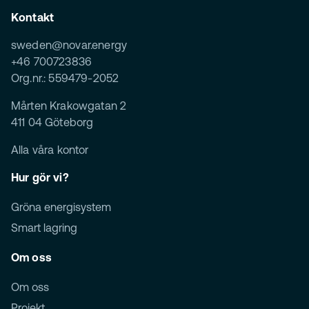
Kontakt
sweden@novar.energy
+46 700723836
Org.nr.: 559479-2052
Mårten Krakowgatan 2
411 04 Göteborg
Alla våra kontor
Hur gör vi?
Gröna energisystem
Smart lagring
Om oss
Om oss
Projekt