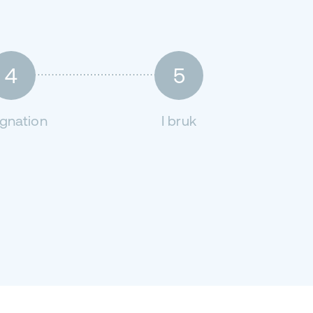
4
5
gnation
I bruk