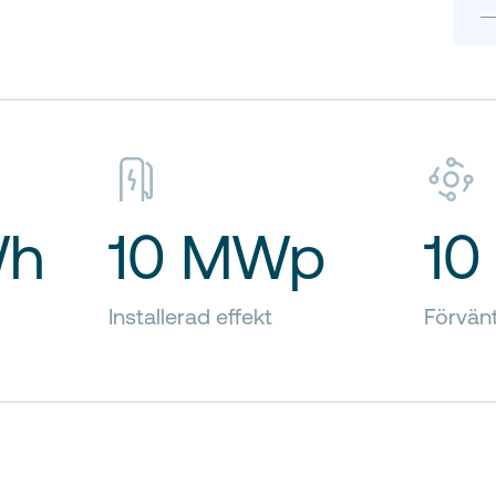
Wh
10 MWp
10
Installerad effekt
Förvänt