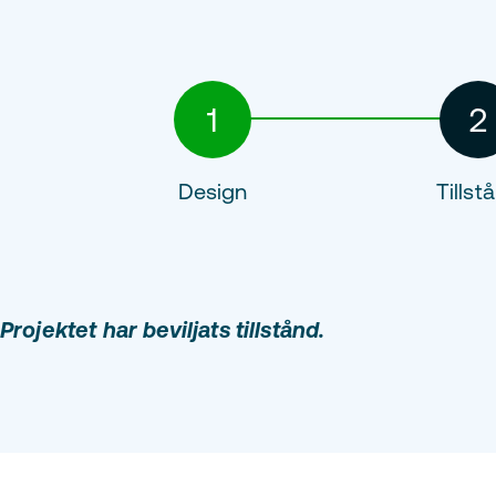
1
2
Design
Tillst
Projektet har beviljats tillstånd.