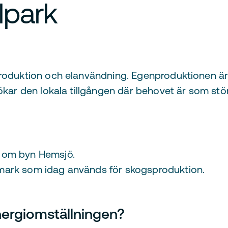
lpark
produktion och elanvändning. Egenproduktionen är 
 ökar den lokala tillgången där behovet är som stö
r om byn Hemsjö.
mark som idag används för skogsproduktion.
energiomställningen?