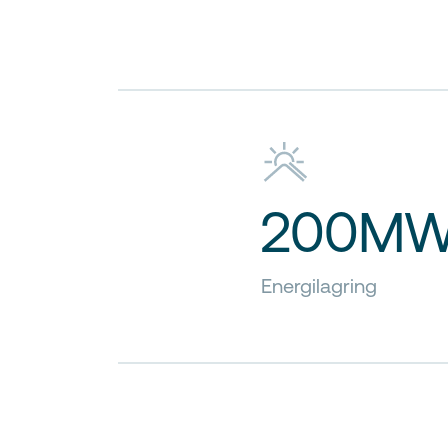
200M
Energilagring