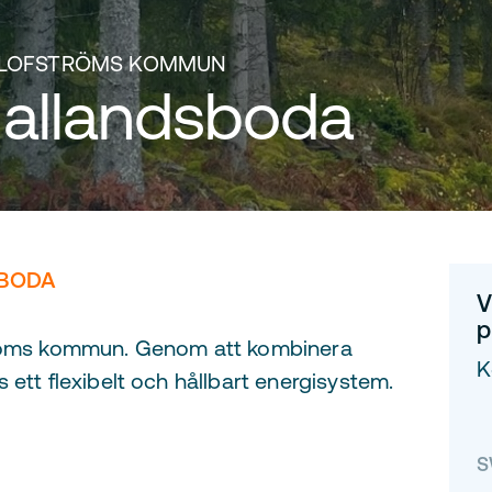
 OLOFSTRÖMS KOMMUN
Hallandsboda
SBODA
V
p
ströms kommun. Genom att kombinera
K
 ett flexibelt och hållbart energisystem.
S