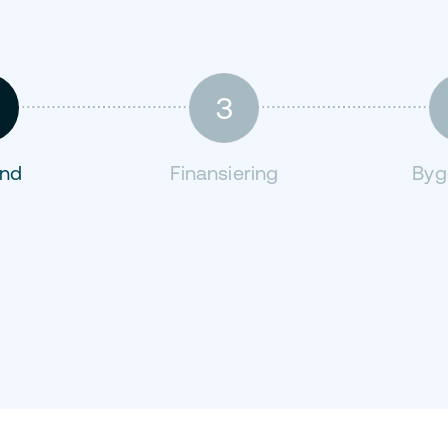
3
ånd
Finansiering
Byg