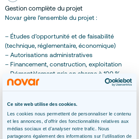
Gestion complète du projet
Novar gère l’ensemble du projet :
– Études d’opportunité et de faisabilité
(technique, réglementaire, économique)
– Autorisations administratives
– Financement, construction, exploitation
– Démantèlement pris en charge à 100 %
Un interlocuteur unique tout au long du
projet.
Ce site web utilise des cookies.
Les cookies nous permettent de personnaliser le contenu
et les annonces, d'offrir des fonctionnalités relatives aux
médias sociaux et d'analyser notre trafic. Nous
Intégration locale
partageons également des informations sur l'utilisation de