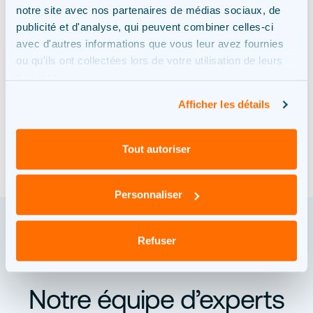
notre site avec nos partenaires de médias sociaux, de
Chaque projet est développé en concertation
publicité et d'analyse, qui peuvent combiner celles-ci
avec les acteurs du territoire et respecte le
avec d'autres informations que vous leur avez fournies
cadre réglementaire en vigueur.
ou qu'ils ont collectées lors de votre utilisation de leurs
services.
Les installations préservent la qualité des sols
Afficher les détails
et s’intègrent au paysage local.
Tout autoriser
Personnaliser
Refuser
COMMENT ÇA FONCTIONNE
Notre équipe d’experts